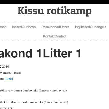
Kissu rotikamp
ased
Isased
Our boys
Pesakonnad
Litters
Inglikesed
Our angels
Kontakt
Contact
akond 1
Litter 1
02.2010
9 emast, 4 isast)
uu:
[Link]
rrökorva – burma dumbo reks (
burmese dumbo rex
)
r
le CH Piksel – must dumbo reks (
black dumbo rex
)
llmeister