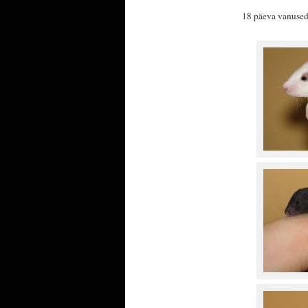
18 päeva vanused