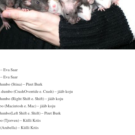
– Eva Saar
– Eva Saar
umbo (Stina) – Piret Burk
 dumbo (CrashOverride e. Crash) – jääb koju
dumbo (Right Shift e. Shift) – jääb koju
o (Macintosh e. Mac) – jääb koju
umbo(Left Shift e. Shift) – Piret Burk
 (Tjorven) – Külli Kriis
Arabella) – Külli Kriis