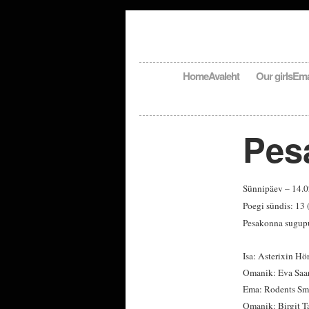
Home
Avaleht
Our girls
Em
Pes
Sünnipäev – 14.
Poegi sündis: 13 (
Pesakonna sugup
Isa: Asterixin Hö
Omanik: Eva Saa
Ema: Rodents Smi
Omanik: Birgit Ta